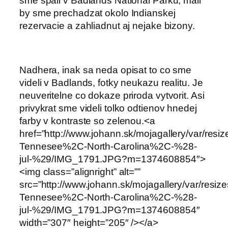
sme spali v Badlands National Parku, mali
by sme prechadzat okolo Indianskej
rezervacie a zahliadnut aj nejake bizony.
Nadhera, inak sa neda opisat to co sme
videli v Badlands, fotky neukazu realitu. Je
neuveritelne co dokaze priroda vytvorit. Asi
privykrat sme videli tolko odtienov hnedej
farby v kontraste so zelenou.<a
href=”http://www.johann.sk/mojagallery/var/res
Tennesee%2C-North-Carolina%2C-%28-
jul-%29/IMG_1791.JPG?m=1374608854″>
<img class=”alignright” alt=””
src=”http://www.johann.sk/mojagallery/var/resi
Tennesee%2C-North-Carolina%2C-%28-
jul-%29/IMG_1791.JPG?m=1374608854″
width=”307″ height=”205″ /></a>