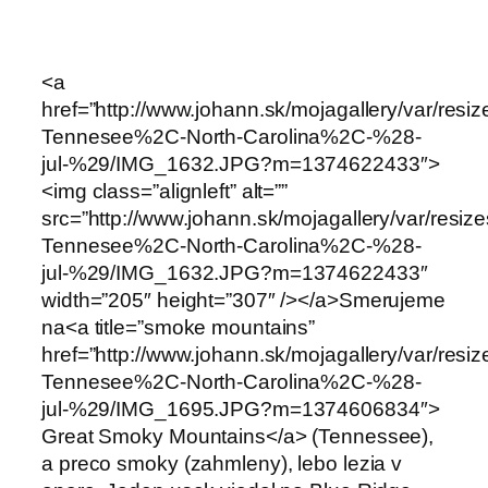
<a
href=”http://www.johann.sk/mojagallery/var/res
Tennesee%2C-North-Carolina%2C-%28-
jul-%29/IMG_1632.JPG?m=1374622433″>
<img class=”alignleft” alt=””
src=”http://www.johann.sk/mojagallery/var/resi
Tennesee%2C-North-Carolina%2C-%28-
jul-%29/IMG_1632.JPG?m=1374622433″
width=”205″ height=”307″ /></a>Smerujeme
na<a title=”smoke mountains”
href=”http://www.johann.sk/mojagallery/var/res
Tennesee%2C-North-Carolina%2C-%28-
jul-%29/IMG_1695.JPG?m=1374606834″>
Great Smoky Mountains</a> (Tennessee),
a preco smoky (zahmleny), lebo lezia v