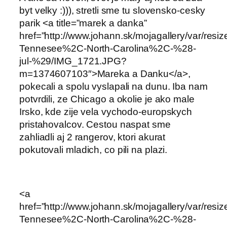
byt velky :))), stretli sme tu slovensko-cesky
parik <a title=”marek a danka”
href=”http://www.johann.sk/mojagallery/var/res
Tennesee%2C-North-Carolina%2C-%28-
jul-%29/IMG_1721.JPG?
m=1374607103″>Mareka a Danku</a>,
pokecali a spolu vyslapali na dunu. Iba nam
potvrdili, ze Chicago a okolie je ako male
Irsko, kde zije vela vychodo-europskych
pristahovalcov. Cestou naspat sme
zahliadli aj 2 rangerov, ktori akurat
pokutovali mladich, co pili na plazi.
<a
href=”http://www.johann.sk/mojagallery/var/res
Tennesee%2C-North-Carolina%2C-%28-