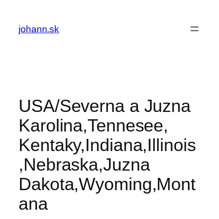
Skip
to
johann.sk
content
USA/Severna a Juzna
Karolina,Tennesee,
Kentaky,Indiana,Illinois
,Nebraska,Juzna
Dakota,Wyoming,Mont
ana