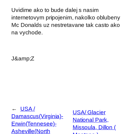
Uvidime ako to bude dalej s nasim
internetovym pripojenim, nakolko oblubeny
Mc Donalds uz nestretavane tak casto ako
na vychode.
J&amp;Z
←
USA /
USA/ Glacier
Damascus(Virginia)-
National Park,
Erwin(Tennesee)-
Missoula, Dillon (
Asheville(North