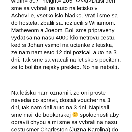
width=”307″ height=”205″ /></a>Dalsi den
sme sa vybrali po auto na letisko v
Asheville, vsetko islo hladko. Vratili sme sa
do hostela, zbalili sa, rozlucili s Wiliamom,
Mathewom a Joeom. Boli sme pripraveny
vydat sa na nasu 4000 kilometrovu cestu,
ked si Johan vsimol na uctenke z letiska,
ze nam namiesto 12 dni pozicali auto na 3
dni. Tak sme sa vracali na letisko s pocitom,
ze to bol iba nejaky preklep. No nie nebol:(.
Na letisku nam oznamili, ze oni proste
nevedia co spravit, dostali voucher na 3
dni, tak nam dali auto na 3 dni. Napisali
sme mail do bookerskej
spolocnosti aby
opravili chybu a mi sme sa vybrali na nasu
cestu smer Charleston (Juzna Karolina) do