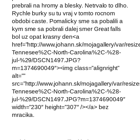
prebrali na hromy a blesky. Netrvalo to dlho.
Rychle burky su tu vraj v tomto rocnom
obdobi caste. Pomalicky sme sa pobalili a
kym sme sa pobrali dalej smer Great falls
bol uz opat krasny den<a
href=”http://www.johann.sk/mojagallery/var/res
Tennesee%2C-North-Carolina%2C-%28-
jul-%29/DSCN1497.JPG?
m=1374690049″><img class=”alignright”
alt=””
src=”http://www.johann.sk/mojagallery/var/resi
Tennesee%2C-North-Carolina%2C-%28-
jul-%29/DSCN1497.JPG?m=1374690049″
width=”230″ height=”307″ /></a> bez
mracika.