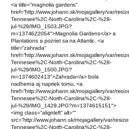
<a title=”magnolia gardens”
href=”http://www.johann.sk/mojagallery/var/res
Tennesee%2C-North-Carolina%2C-%28-
jul-%29/IMG_1503.JPG?
m=1374622054″>Magnolia Gardens</a> a
Plantations a pozriet sa na Atlantic. <a
title=”zahrada”
href=”http://www.johann.sk/mojagallery/var/res
Tennesee%2C-North-Carolina%2C-%28-
jul-%29/IMG_1500.JPG?
m=1374602413″>Zahrada</a> bola
nadherna aj napriek tomu, <a
href=”http://www.johann.sk/mojagallery/var/res
Tennesee%2C-North-Carolina%2C-%28-
jul-%29/IMG_1429.JPG?m=1374615151″>
<img class=”alignleft” alt=””
src=”http://www.johann.sk/mojagallery/var/resi
Tennesee%2C-North-Carolina%2C-%28-