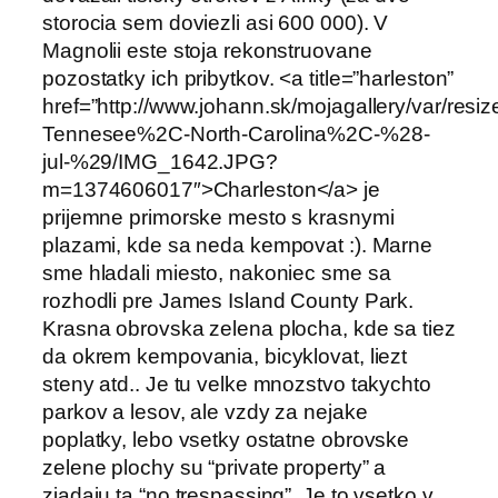
storocia sem doviezli asi 600 000). V
Magnolii este stoja rekonstruovane
pozostatky ich pribytkov. <a title=”harleston”
href=”http://www.johann.sk/mojagallery/var/res
Tennesee%2C-North-Carolina%2C-%28-
jul-%29/IMG_1642.JPG?
m=1374606017″>Charleston</a> je
prijemne primorske mesto s krasnymi
plazami, kde sa neda kempovat :). Marne
sme hladali miesto, nakoniec sme sa
rozhodli pre James Island County Park.
Krasna obrovska zelena plocha, kde sa tiez
da okrem kempovania, bicyklovat, liezt
steny atd.. Je tu velke mnozstvo takychto
parkov a lesov, ale vzdy za nejake
poplatky, lebo vsetky ostatne obrovske
zelene plochy su “private property” a
ziadaju ta “no trespassing”. Je to vsetko v