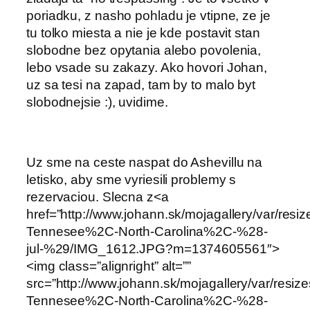
poriadku, z nasho pohladu je vtipne, ze je
tu tolko miesta a nie je kde postavit stan
slobodne bez opytania alebo povolenia,
lebo vsade su zakazy. Ako hovori Johan,
uz sa tesi na zapad, tam by to malo byt
slobodnejsie :), uvidime.
Uz sme na ceste naspat do Ashevillu na
letisko, aby sme vyriesili problemy s
rezervaciou. Slecna z<a
href=”http://www.johann.sk/mojagallery/var/res
Tennesee%2C-North-Carolina%2C-%28-
jul-%29/IMG_1612.JPG?m=1374605561″>
<img class=”alignright” alt=””
src=”http://www.johann.sk/mojagallery/var/resi
Tennesee%2C-North-Carolina%2C-%28-