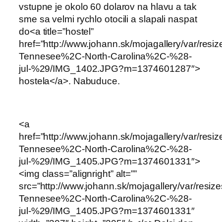
vstupne je okolo 60 dolarov na hlavu a tak
sme sa velmi rychlo otocili a slapali naspat
do<a title=”hostel”
href=”http://www.johann.sk/mojagallery/var/res
Tennesee%2C-North-Carolina%2C-%28-
jul-%29/IMG_1402.JPG?m=1374601287″>
hostela</a>. Nabuduce.
<a
href=”http://www.johann.sk/mojagallery/var/res
Tennesee%2C-North-Carolina%2C-%28-
jul-%29/IMG_1405.JPG?m=1374601331″>
<img class=”alignright” alt=””
src=”http://www.johann.sk/mojagallery/var/resi
Tennesee%2C-North-Carolina%2C-%28-
jul-%29/IMG_1405.JPG?m=1374601331″