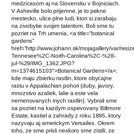
medzicasom aj na Slovensku v Bojniciach.
V Asheville bolo prijemne, je to pekne
mestecko, ulice plne ludi, ktori si zarabaju
na zivobytie svojim talentom. Boli sme tu
pozriet na Trh umenia, <a title=”botanical
gardens”
href=”http://www.johann.sk/mojagallery/var/res
Tennesee%2C-North-Carolina%2C-%28-
jul-%29/IMG_1362.JPG?
m=1374615103″>Botanical Gardens</a>,
kde maju zbierku rastlin, ktore obycajne
rastu v Appalachian pohori (duby, javory,
mnozstvo azaliek, lalie a este vela
nemenovanych inych rastlin). Vybrali sme
sa pozriet na kazdym ospevovany Biltmore
Estate, kastiel a zahrady z roku 1895, ktory
nazyvaju aj americkym Versailes. Okrem
toho, ze sme prisli neskoro sme zistili, ze