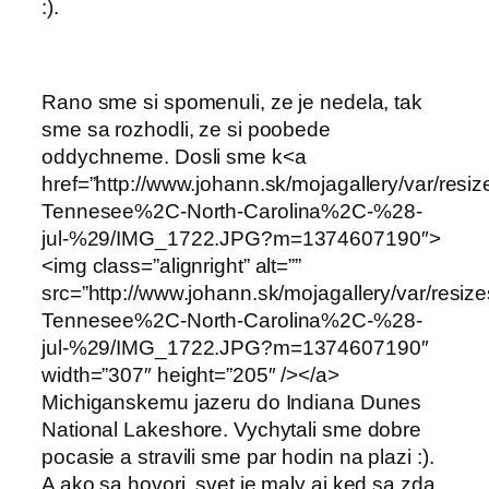
:).
Rano sme si spomenuli, ze je nedela, tak
sme sa rozhodli, ze si poobede
oddychneme. Dosli sme k<a
href=”http://www.johann.sk/mojagallery/var/res
Tennesee%2C-North-Carolina%2C-%28-
jul-%29/IMG_1722.JPG?m=1374607190″>
<img class=”alignright” alt=””
src=”http://www.johann.sk/mojagallery/var/resi
Tennesee%2C-North-Carolina%2C-%28-
jul-%29/IMG_1722.JPG?m=1374607190″
width=”307″ height=”205″ /></a>
Michiganskemu jazeru do Indiana Dunes
National Lakeshore. Vychytali sme dobre
pocasie a stravili sme par hodin na plazi :).
A ako sa hovori, svet je maly aj ked sa zda