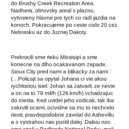
do Brushy Creek Recreation Area.
Nadhera, obrovsky areal s plazou,
vytvoreny hlavne pre tych co radi jazdia na
konoch. Pokracujeme po ceste cislo 20 cez
Nebrasku az do Juznej Dakoty.
Prekrocili sme rieku Missisipi a sme
konecne na dlho ocakavanom zapade.
Sioux City pred nami a blikacky za nami :
(…Policajt sa opytal Johana ci vie akou
rychlostou isiel. Johan sa zatvaril, ze nevie
a on na to 79 mil/h (126 km/h) vchadzajuc
do mesta. Ked uvidel jeho vodicak, tak iba
zakrutil ocami, ocividne sa mu to nechcelo
riesit, pravdepodobne zavolal do Ashevillu
a s vystrahou nas pustil dalej. Dalsiu noc