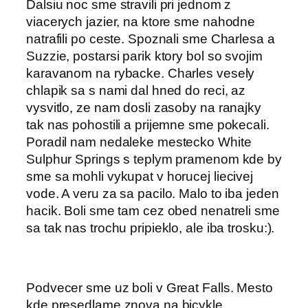
Dalsiu noc sme stravili pri jednom z
viacerych jazier, na ktore sme nahodne
natrafili po ceste. Spoznali sme Charlesa a
Suzzie, postarsi parik ktory bol so svojim
karavanom na rybacke. Charles vesely
chlapik sa s nami dal hned do reci, az
vysvitlo, ze nam dosli zasoby na ranajky
tak nas pohostili a prijemne sme pokecali.
Poradil nam nedaleke mestecko White
Sulphur Springs s teplym pramenom kde by
sme sa mohli vykupat v horucej liecivej
vode. A veru za sa pacilo. Malo to iba jeden
hacik. Boli sme tam cez obed nenatreli sme
sa tak nas trochu pripieklo, ale iba trosku:).
Podvecer sme uz boli v Great Falls. Mesto
kde presedlame znova na bicykle.