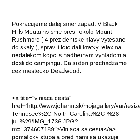
Pokracujeme dalej smer zapad. V Black
Hills Moutains sme presli okolo Mount
Rushmore ( 4 prezidentske hlavy vytesane
do skaly ), spravili foto dali kratky relax na
nedalekom kopci s nadhernym vyhladom a
dosli do campingu. Dalsi den prechadzame
cez mestecko Deadwood.
<a title=”vlniaca cesta”
href=”http://www.johann.sk/mojagallery/var/res
Tennesee%2C-North-Carolina%2C-%28-
jul-%29/IMG_1736.JPG?
m=1374607189″>Vlniaca sa cesta</a>
pomalicky stupa a pred nami sa ukazuje