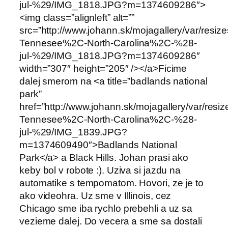
jul-%29/IMG_1818.JPG?m=1374609286″>
<img class=”alignleft” alt=””
src=”http://www.johann.sk/mojagallery/var/resi
Tennesee%2C-North-Carolina%2C-%28-
jul-%29/IMG_1818.JPG?m=1374609286″
width=”307″ height=”205″ /></a>Ficime
dalej smerom na <a title=”badlands national
park”
href=”http://www.johann.sk/mojagallery/var/res
Tennesee%2C-North-Carolina%2C-%28-
jul-%29/IMG_1839.JPG?
m=1374609490″>Badlands National
Park</a> a Black Hills. Johan prasi ako
keby bol v robote :). Uziva si jazdu na
automatike s tempomatom. Hovori, ze je to
ako videohra. Uz sme v Illinois, cez
Chicago sme iba rychlo prebehli a uz sa
vezieme dalej. Do vecera a sme sa dostali