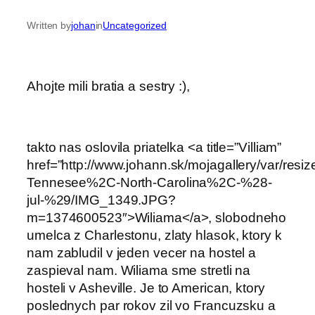
Written by
johan
in
Uncategorized
Ahojte mili bratia a sestry :),
takto nas oslovila priatelka <a title=”Villiam”
href=”http://www.johann.sk/mojagallery/var/res
Tennesee%2C-North-Carolina%2C-%28-
jul-%29/IMG_1349.JPG?
m=1374600523″>Wiliama</a>, slobodneho
umelca z Charlestonu, zlaty hlasok, ktory k
nam zabludil v jeden vecer na hostel a
zaspieval nam. Wiliama sme stretli na
hosteli v Asheville. Je to American, ktory
poslednych par rokov zil vo Francuzsku a