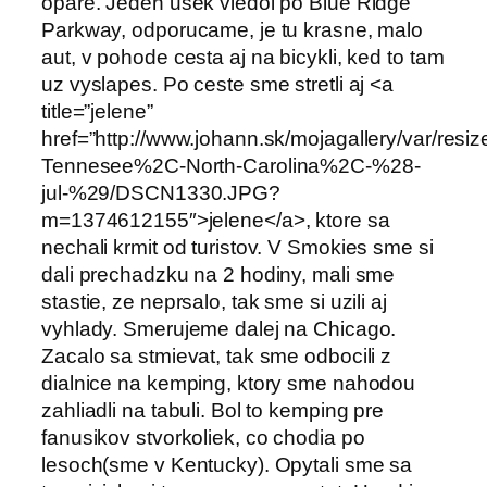
opare. Jeden usek viedol po Blue Ridge
Parkway, odporucame, je tu krasne, malo
aut, v pohode cesta aj na bicykli, ked to tam
uz vyslapes. Po ceste sme stretli aj <a
title=”jelene”
href=”http://www.johann.sk/mojagallery/var/res
Tennesee%2C-North-Carolina%2C-%28-
jul-%29/DSCN1330.JPG?
m=1374612155″>jelene</a>, ktore sa
nechali krmit od turistov. V Smokies sme si
dali prechadzku na 2 hodiny, mali sme
stastie, ze neprsalo, tak sme si uzili aj
vyhlady. Smerujeme dalej na Chicago.
Zacalo sa stmievat, tak sme odbocili z
dialnice na kemping, ktory sme nahodou
zahliadli na tabuli. Bol to kemping pre
fanusikov stvorkoliek, co chodia po
lesoch(sme v Kentucky). Opytali sme sa