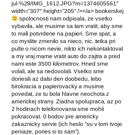
jul-%29/IMG_1612.JPG?m=1374605561″
width=”307″ height=”205″ /></a> bookerskej
spolocnosti nam odpisala, ze vsetko
vybavila, ale musime sa tam vratit, aby sme
to mali potvrdene na papieri. Sme spat, a
co myslite zmenilo sa nieco, nic, tetka pri
pulte o nicom nevie, nikto ich nekontaktoval
a my vraj mame vratit auto do zajtra a pred
nami este 3500 kilometrov. Hned sme
volali, ale sa nedovolali. Vsetko sme
doriesili az dalsi den doobedu, lebo
birokracia a papierovacky a musime
povedat, ze tu bola hlavne neochota z
americkej strany. Ziadna spolupraca, az po
2 hodinach telefonovania sme mohli
pokracovat. 0 bodov pre americky
zakaznicky servis (ich heslo “su v tom tvoje
peniaze, pories si to sam”).