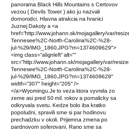
panorama Black Hills Mountains s Certovov
vezou ( Devils Tower ) ako ju nazvali
domorodci. Hlavna atrakcia na hranici
Juznej Dakoty a <a
href=”http://www.johann.sk/mojagallery/var/res
Tennesee%2C-North-Carolina%2C-%28-
jul-%29/IMG_1860.JPG?m=1374609629″>
<img class=”alignleft” alt=””
src=”http://www.johann.sk/mojagallery/var/resi
Tennesee%2C-North-Carolina%2C-%28-
jul-%29/IMG_1860.JPG?m=1374609629″
width=”307″ height=”205″ />
</a>Wyomingu.Je to veza ktora vyvrela zo
zeme asi pred 50 mil. rokov a pomalicky sa
odkryvala svetu. Kedze bolo iba kratko
popoludni, spravili sme si par hodinovu
prechadzku v okoli. Prijemna zmena po
pardnovom soferovani. Rano sme sa