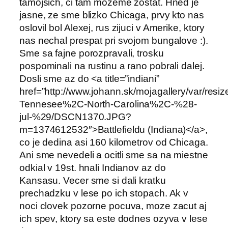
tamojsich, ci tam mozeme zostat. Hned je
jasne, ze sme blizko Chicaga, prvy kto nas
oslovil bol Alexej, rus zijuci v Amerike, ktory
nas nechal prespat pri svojom bungalove :).
Sme sa fajne porozpravali, trosku
pospominali na rustinu a rano pobrali dalej.
Dosli sme az do <a title=”indiani”
href=”http://www.johann.sk/mojagallery/var/res
Tennesee%2C-North-Carolina%2C-%28-
jul-%29/DSCN1370.JPG?
m=1374612532″>Battlefieldu (Indiana)</a>,
co je dedina asi 160 kilometrov od Chicaga.
Ani sme nevedeli a ocitli sme sa na miestne
odkial v 19st. hnali Indianov az do
Kansasu. Vecer sme si dali kratku
prechadzku v lese po ich stopach. Ak v
noci clovek pozorne pocuva, moze zacut aj
ich spev, ktory sa este dodnes ozyva v lese