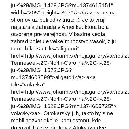
jul-%29/IMG_1429.JPG?m=1374615151″
width=”205″ height=”307″ /></a>ze vacsina
stromov uz boli odkvitnute :(. Je to vraj
najstarsia zahrada v Amerike, ktora bola
otvorena pre verejnost. V bazine vedla
zahrad poletuje velke mnozstvo vasok, ziju
tu malicke <a title=”aligatori”
href=”http://www.johann.sk/mojagallery/var/res
Tennesee%2C-North-Carolina%2C-%28-
jul-%29/IMG_1572.JPG?
m=1374603599″>aligatori</a> a<a
title=”volavka”
href=”http://www.johann.sk/mojagallery/var/res
Tennesee%2C-North-Carolina%2C-%28-
jul-%29/IMG_1628.JPG?m=1374605725″>
volavky</a>. Otrokarsky juh, takto by sme
mohli nazvat okolie Charlestonu, kde
dovazali tisicky otrokov z Afriky (za dve