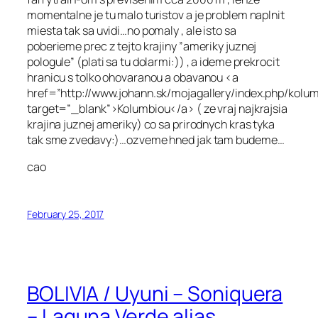
momentalne je tu malo turistov a je problem naplnit
miesta tak sa uvidi…no pomaly , ale isto sa
poberieme prec z tejto krajiny ”ameriky juznej
pologule” (plati sa tu dolarmi:)) , a ideme prekrocit
hranicu s tolko ohovaranou a obavanou <a
href=”http://www.johann.sk/mojagallery/index.php/kolum
target=”_blank”>Kolumbiou</a> ( ze vraj najkrajsia
krajina juznej ameriky) co sa prirodnych kras tyka
tak sme zvedavy:)…ozveme hned jak tam budeme…
cao
February 25, 2017
BOLIVIA / Uyuni – Soniquera
– Laguna Verde alias