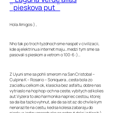
¨pieskova put ¨
Hola Amigos:) ,
Nho tak po troch tyzdnoch sme naspat v civilizacii,
kde aj elektrinu a internet maju…medzi tym sme sa
pasovali s pieskom a vetrom o 100-6 :)…
Z Uyuni sme sa pohli smerom na San Cristobal –
Culpina K – Rosario – Soniquera…cesta bola zo
zaciatku celkom ok, klasicka bez asfaltu, dobre nas
vytriaslo na hop hop-och na ceste, vybitych od kolies
aut.Vyzera to ako harmonika napriec cestou, ktorej
sa da iba tazko vyhnut, ale da sa ist az do chvile kym
nenarazite na cestu, ked sa kolesa zabaraju do
piesku a jediny sposob ako sa pohnut dalej je tlacit:),