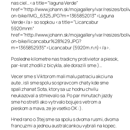
nas ciel…<a title=”laguna Verde”
href=”http://www.johann.sk/mojagallery/var/resizes/boli
on-bike/IMG_6325.JPG?m=1365852013″>Laguna
Verde</a> so sopkou <a title=”Licancabur
5920mnm”
href=”http://www.johann.sk/mojagallery/var/resizes/boli
on-bike/licancabur%28%29.JPG?
m=1365852935″>Licancabur (5920m.n.n)</a>.
Posledne kilometre nas tradicny protivietor a piesok,
par-krat zhodili z bicykla, ale dorazili sme:)…
Vecer sme s Viktorom mali malu patraciu akciu na
aute , isli sme spolu so spravcom chaty kde sme
spali zhanat Sota, ktory sa uz hodnu chvilu
neukazoval a stmievalo sa. Po par minutach jazdy
sme ho stretli ako vytrvalo bojuje s vetrom a
pieskom a mava, ze je vsetko OK :).
Hned rano o 3tej sme sa spolu s dvoma rusmi, dvoma
francuzmi a jednou australcankou vybrali na kopec.