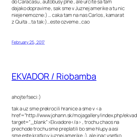
do Caracasu , autobusy plne , ale urcite sa tam
dajako dopravime , sak sme v Juznej amerike a tu nic
nieje nemozne:) … caka tam na nas Carlos , kamarat
z Quita …ta tak:)…este ozveme…cao
February 25, 2017
EKVADOR / Riobamba
ahojte fseci:)
tak a uz sme prekrocili hranice a sme v <a
href=”http://www.johann.sk/mojagallery/index.php/ekvad
target=”_blank”>Ekvadore</a> , trochu chaos na
prechode trochu sme preplatili bo sme hlupy a asi
sme este kratko v juznej amerike :), ale inac vsetko