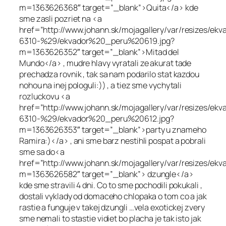
m=1363626368″ target=”_blank”>Quita</a> kde
sme zasli pozriet na <a
href=”http://www.johann.sk/mojagallery/var/resizes/
6310-%29/ekvador%20_peru%20619.jpg?
m=1363626352″ target=”_blank”>Mitad del
Mundo</a> , mudre hlavy vyratali ze akurat tade
prechadza rovnik , tak sa nam podarilo stat kazdou
nohou na inej pologuli:)) , a tiez sme vychytali
rozluckovu <a
href=”http://www.johann.sk/mojagallery/var/resizes/
6310-%29/ekvador%20_peru%20612.jpg?
m=1363626353″ target=”_blank”>party u znameho
Ramira:)</a> , ani sme barz nestihli pospat a pobrali
sme sa do<a
href=”http://www.johann.sk/mojagallery/var/resize
m=1363626582″ target=”_blank”> dzungle</a>
kde sme stravili 4 dni. Co to sme pochodili pokukali ,
dostali vyklady od domaceho chlopaka o tom co a jak
rastie a funguje v takej dzungli …vela exotickej zvery
sme nemali to stastie vidiet bo placha je tak isto jak