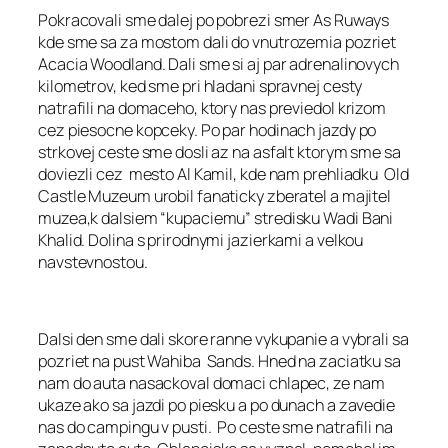
Pokracovali sme dalej po pobrezi smer As Ruways
kde sme sa za mostom dali do vnutrozemia pozriet
Acacia Woodland. Dali sme si aj par adrenalinovych
kilometrov, ked sme pri hladani spravnej cesty
natrafili na domaceho, ktory nas previedol krizom
cez piesocne kopceky. Po par hodinach jazdy po
strkovej ceste sme dosli az na asfalt ktorym sme sa
doviezli cez mesto Al Kamil, kde nam prehliadku Old
Castle Muzeum urobil fanaticky zberatel a majitel
muzea,k dalsiem “kupaciemu” stredisku Wadi Bani
Khalid. Dolina s prirodnymi jazierkami a velkou
navstevnostou.
Dalsi den sme dali skore ranne vykupanie a vybrali sa
pozriet na pust Wahiba Sands. Hned na zaciatku sa
nam do auta nasackoval domaci chlapec, ze nam
ukaze ako sa jazdi po piesku a po dunach a zavedie
nas do campingu v pusti. Po ceste sme natrafili na