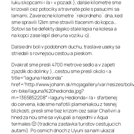
luku s kopcami</a> v pozadi:), dalsie kilometre sme
krizovali cez potociky a travnate pole s pasucimi sa
lamami. Zaverecne kilometre ¨rekordneho¨ dna, ked
sme spravili 12km sme stravili tlacenim do kopca…
Sotovi sa tie defekty dajako stale lepia na kolesa a
na kopci zase lepil dieru na voziku :o).
Dalsie dni boli v podobnom duchu, traslave useky sa
striedali s rovnejsou cestou a pieskom.
Dvakrat sme presli 4700 metrove sedlo a v zapeti
zjazdik do dolinky:)…cestou sme presli okolo <a
title=”laguna Hedionda”
href=”http://www.johann.sk/mojagallery/var/resizes/boli
on-bike/laguna%20hedionda.jpg?
m=1365852208″>laguny Hedionda</a> sfarbenej
do cervena, kde sme nafotili plameniakou z tesnej
blizkosti, presli sme tiez krizom cez salar Challviri a
hned za nou sme sa vykupali a najedmi v Aqua
termales 🙂 (tradicna zastavka turistov cestujucich
autami). Po osmich dnoch z Uyuni sa nam ukazal