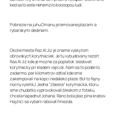
ked sa to este nehemzilo koooopou ludi.
Pobrezie na juhu Omanu je lemovane plazami a
rybarskymi dedinami.
Okolie mesta Raz Al Jiz je zname vyskytom
obrovskych korytnaciek. Je tu vybudovany rezort
Ras Al Jiz kde je mozne za poplatok sledovat
korytnacky pri kladeni vajicok. Nam sa to podarilo
zadarmo, par kilometrov odtial kde sme
zakempovali na kopci nedaleko plaze. Bol to fajny
nocny vyletikJ. Jedna “zbesila” korytnacka, ktoru
sme chudatko vyprovokovali bleskom z fotaku,
chcela napadnut Johana. Rano bola plaz plna krabov.
Hajzlici sa vybarli rabovat hniezda.