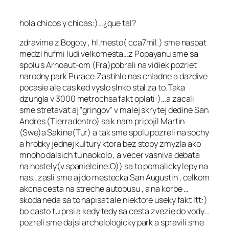
hola chicos y chicas:)…¿que tal?
zdravime z Bogoty , hl.mesto( cca7mil.) sme naspat
medzi hufmi ludi velkomesta…z Popayanu sme sa
spolu s Arnoaut-om (Fra)pobrali na vidiek pozriet
narodny park Purace.Zastihlo nas chladne a dazdive
pocasie ale cas ked vyslo slnko stal za to.Taka
dzungla v 3000 metrochsa fakt oplati:)…a zacali
sme stretavat aj ”gringov” v malej skrytej dedine San
Andres (Tierradentro) sa k nam pripojil Martin
(Swe)a Sakine(Tur) a tak sme spolu pozreli na sochy
a hrobky jednej kultury ktora bez stopy zmyzla ako
mnoho dalsich tu naokolo , a vecer vasniva debata
na hostely(v spanielcine:O)) sa to pomalicky lepy na
nas…zasli sme aj do mestecka San Augustin , celkom
akcna cesta na streche autobusu , a na korbe …
skoda neda sa to napisat ale niektore useky fakt ltt:)
bo casto tu prsi a kedy tedy sa cesta zvezie do vody…
pozreli sme dajsi archelologicky park a spravili sme