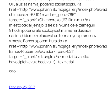
OK, a uz sa nam aj podarilo zdolat sopku <a
href=”http://www.johann.sk/mojagallery/index.php/ekvad
chimborazo-6310/ekvador-_peru-765″
target=”_blank”>Chimborazo (6310n.n.m)</a>
miesto odkial je najblizsie k slnku na celej zemeguli ,
9 hodin potenia ale spokojnost mame na dusiach
nasich:) ideme zrelaxovat do termalnych pramenov
v meste Banos a potom hura do <a
href=”http://www.johann.sk/mojagallery/index.php/ekvad
Banos-Riobamba/ekvador-_peru-521″
target=”_blank”>dzungle</a> medzi tu vsetku
haved pichlavu a bodavu…:)…tak zatial
cao
February 25, 2017