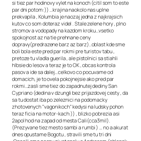
si tiez par hodinovy vylet na konoch (citil som to este
par dni potom:)) …krajina naokolo nas uplne
prekvapila , Kolumbia je naozaj jedna z najkrajsich
kutov co som doteraz videl . Stale zelene hory , plno
stromov a vodopady na kazdom kroku…vsetko
spokojnost az na tie prehnane ceny
dopravy(predrazene barz az barz)..oblast kde sme
boli bola este pred par rokmi pre turistov tabu ,
pretoze tu vladla guerila , ale pistolnici sa stiahli
hlbsie do lesov a teraz je to OK , obcas kontrola
pasov a ide sa dalej…celkovo co pocuvame od
domacich, je to ovela pokojnejsie ako pred par
rokmi…zasli sme tiez do zapadnutej dediny San
Cypriano (dedina v dzungli bez prijazdovej cesty , da
sa tu dostat iba po zeleznici na podomacky
zhotovenych ”vagonikoch” kedysi na ludsky pohon
teraz ficia na motor-kach:)) , blizko pobrezia asi
2apol hod na zapad od mesta Cali(cca3mil).
(Prezyvane tiez mesto sambi a rumbi ) … no a akurat
dnes opustame Bogotu , stravili sme tu tri dni