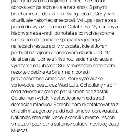
placky so syrom a vajickom ( nieco na sposob
obrovskych palaciniek, ale na slano ). S plnymi
bruchami sme dorazili do Diving centra. Ceny nas
ohurili, ale nakoniec sme ostali. Vykupali same sa a
popoludni vyrazili na more. Oplatilo sa. Vymacany a
hladny sme sa vratili do hotela a po rychlej sprche
sme si boli dat domace speciality v jednej z
najlepsich restauracii v Muscate , kde si Johan
pochutil na fajnom ananasovom dzusiku :0). Na
dalsi den sa lucime s Kristinou, sadame do auta a
vyrazame na juh smer Sur. V miestnom hotelovom
rezorte v dedine As Sifam nam poradil
pravdepodobne American, ktory vyzeral ako
sprievodca, cestu cez Wadi Lulu. Odhodlany na off
road adventure sme po par kilometroch zastali.
Odisiel nam vyfuk. Nastastie sme hned stretli
domacich mladikov. Pomohli nam skontaktovat sa z
chlapikmi z agentury a dohodli sme sa opravu auta.
Nakoniec sme dalsi vecer skoncili v meste . Aspon
sme zasli pozriet na sultanov palac v mestskej casti
Muscat.