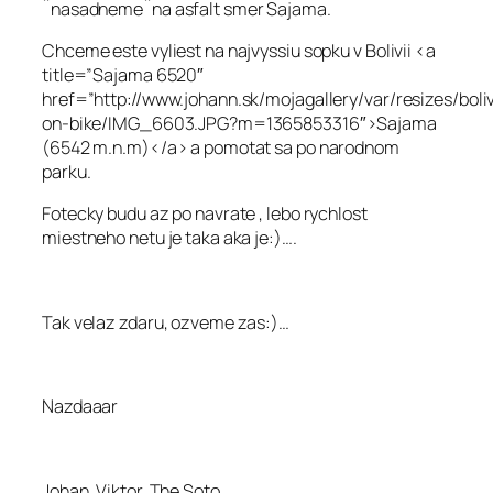
¨nasadneme¨na asfalt smer Sajama.
Chceme este vyliest na najvyssiu sopku v Bolivii <a
title=”Sajama 6520″
href=”http://www.johann.sk/mojagallery/var/resizes/boli
on-bike/IMG_6603.JPG?m=1365853316″>Sajama
(6542 m.n.m)</a> a pomotat sa po narodnom
parku.
Fotecky budu az po navrate , lebo rychlost
miestneho netu je taka aka je:)….
Tak velaz zdaru, ozveme zas:)…
Nazdaaar
Johan, Viktor, The Soto