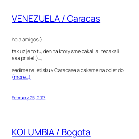
VENEZUELA / Caracas
hola amigos:)…
tak uz je to tu, den na ktory sme cakali aj necakali
aaa prisiel:)…,
sedime na letisku v Caracase a cakame na odlet do
(more…)
February 25, 2017
KOLUMBIA / Bogota