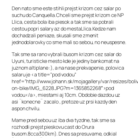
Den nato sme este stihli prejst krizom cez salar po
suchu do Canquella.Chceli sme prejst krizom ce NP
Llica, cesta bola iba piesok a tak sme sa pobrali
cestou popri salary az do mestaLlica.Kedze nam
dochadzali peniaze, skusali sme zmenit
jednodolarovky co sme mali so sebou, no neuspesne.
Tak sme sa rano vybrali busom krizom cez salar do
Uyuni, turisticke mesto kde je jediny bankomat na
juznom altiplane :), a na nase prekvapenie, polovica
salaru je <a title=”pod vodou”
href=”http://www.johann.sk/mojagallery/var/resizes/boli
on-bike/IMG_6228.JPG?m=1365852268″>pod
vodou</a>, miestami aj 10cm. Obdobie dazdou uz
asi ¨konecne¨ zacalo , pretoze uz prsi kazdy den
aspon chvilu.
Mame pred sebou uz iba dva tyzdne, tak sme sa
rozhodli prejst pieskovu cast do Orura
busom.8cca300km). Dnes sa presuvame, odkial