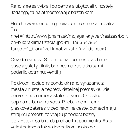
Rano sme sa vybrali do centra a ubytovali v hostely
Jodanga, fajna atmosfera aj s bazenikom.
Hned prvy vecer bola grilovacka tak sme sa pridali a
¨<a
href=”http://www.johann.sk/mojagallery/var/resizes/boli
on-bike/aklimatizacia.jpg?m=1363647954″
target=”_blank”>aklimatizovali</a>¨ do noci:)…
Cez den sme so Sotom behali po meste a zhanali
duse a gulaty pilnik, bo hned na zaciatku sa mi
podarilo odtrhnut ventil:).
Po dvoch nociach v pondelok rano vyrazame z
mesta v hustej a nepredvidatelnej premavke, kde
cervena neznamena stale cervenu:). Cestou
doplname benzin a vodu. Priebezne miname
pieskove zatarasi v dedinach na ceste, domaci maju
strajk ci protest, ze vraj tu je to dost bezny
stav.Esteze sa bike da pretlacit kopou piesku. Auta
velmi nejazdia tak sa ide celkom spokojne.