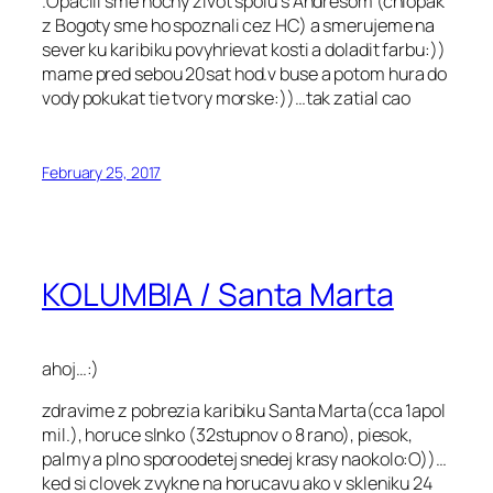
.Opacili sme nocny zivot spolu s Andresom (chlopak
z Bogoty sme ho spoznali cez HC) a smerujeme na
sever ku karibiku povyhrievat kosti a doladit farbu:))
mame pred sebou 20sat hod.v buse a potom hura do
vody pokukat tie tvory morske:))…tak zatial cao
February 25, 2017
KOLUMBIA / Santa Marta
ahoj…:)
zdravime z pobrezia karibiku Santa Marta(cca 1apol
mil.), horuce slnko (32stupnov o 8 rano), piesok,
palmy a plno sporoodetej snedej krasy naokolo:O))…
ked si clovek zvykne na horucavu ako v skleniku 24