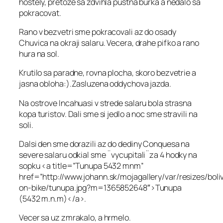
hostely, pretoze sa zdvihla pustna burka a nedalo sa
pokracovat.
Rano v bezvetri sme pokracovali az do osady
Chuvica na okraji salaru. Vecera, drahe pifko a rano
hura na sol.
Krutilo sa paradne, rovna plocha, skoro bezvetrie a
jasna obloha:).Zasluzena oddychova jazda.
Na ostrove Incahuasi v strede salaru bola strasna
kopa turistov. Dali sme si jedlo a noc sme stravili na
soli.
Dalsi den sme dorazili az do dediny Conquesa na
severe salaru odkial sme ¨vycupitali¨za 4 hodky na
sopku <a title=”Tunupa 5432 mnm”
href=”http://www.johann.sk/mojagallery/var/resizes/boli
on-bike/tunupa.jpg?m=1365852648″>Tunupa
(5432 m.n.m)</a>.
Vecer sa uz zmrakalo, a hrmelo.