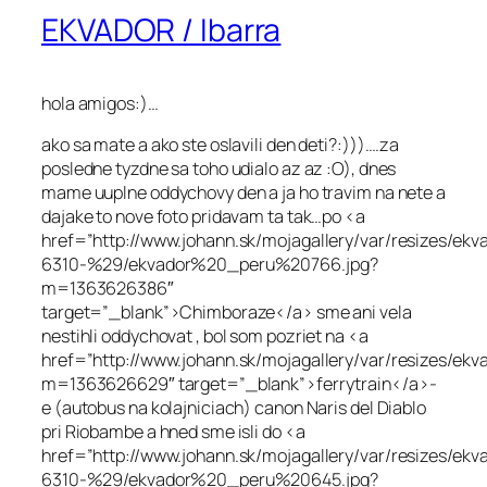
EKVADOR / Ibarra
hola amigos:)…
ako sa mate a ako ste oslavili den deti?:)))….za
posledne tyzdne sa toho udialo az az :O), dnes
mame uuplne oddychovy den a ja ho travim na nete a
dajake to nove foto pridavam ta tak…po <a
href=”http://www.johann.sk/mojagallery/var/resizes/
6310-%29/ekvador%20_peru%20766.jpg?
m=1363626386″
target=”_blank”>Chimboraze</a> sme ani vela
nestihli oddychovat , bol som pozriet na <a
href=”http://www.johann.sk/mojagallery/var/resizes
m=1363626629″ target=”_blank”>ferrytrain</a>-
e (autobus na kolajniciach) canon Naris del Diablo
pri Riobambe a hned sme isli do <a
href=”http://www.johann.sk/mojagallery/var/resizes/
6310-%29/ekvador%20_peru%20645.jpg?