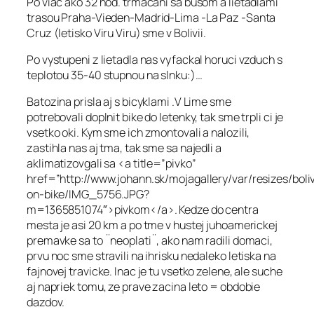
Po viac ako 32 hod. trmacani sa busom a lietadlami
trasou Praha-Vieden-Madrid-Lima -La Paz -Santa
Cruz (letisko Viru Viru) sme v Bolivii.
Po vystupeni z lietadla nas vyfackal horuci vzduch s
teplotou 35-40 stupnou na slnku:)…
Batozina prisla aj s bicyklami .V Lime sme
potrebovali doplnit bike do letenky, tak sme trpli ci je
vsetko oki. Kym sme ich zmontovali a nalozili,
zastihla nas aj tma, tak sme sa najedli a
aklimatizovgali sa <a title=”pivko”
href=”http://www.johann.sk/mojagallery/var/resizes/boli
on-bike/IMG_5756.JPG?
m=1365851074″>pivkom</a>. Kedze do centra
mesta je asi 20 km a po tme v hustej juhoamerickej
premavke sa to ¨neoplati¨, ako nam radili domaci,
prvu noc sme stravili na ihrisku nedaleko letiska na
fajnovej travicke. Inac je tu vsetko zelene, ale suche
aj napriek tomu, ze prave zacina leto = obdobie
dazdov.