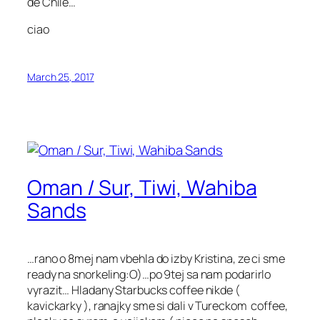
de Chile…
ciao
March 25, 2017
Oman / Sur, Tiwi, Wahiba
Sands
…rano o 8mej nam vbehla do izby Kristina, ze ci sme
ready na snorkeling:O)…po 9tej sa nam podarirlo
vyrazit… Hladany Starbucks coffee nikde (
kavickarky ), ranajky sme si dali v Tureckom coffee,