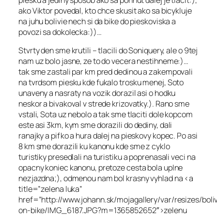
ako Viktor povedal, kto chce skusit ako sa bicykluje
na juhu bolivie nech si da bike do pieskoviska a
povozi sa dokolecka:))…
Stvrty den sme krutili – tlacili do Soniquery, ale o 9tej
nam uz bolo jasne, ze to do vecera nestihneme:)…
tak sme zastali par km pred dedinou a zakempovali
na tvrdsom piesku kde fukalo trosku menej, Soto
unaveny a nasraty na vozik dorazil asi o hodku
neskor a bivakoval v strede krizovatky.). Rano sme
vstali, Sota uz nebolo a tak sme tlaciti dole kopcom
este asi 3km, kym sme dorazili do dediny, dali
ranajky a pifko a hura dalej na pieskovy kopec. Po asi
8 km sme dorazili ku kanonu kde sme z cyklo
turistiky presedlali na turistiku a poprenasali veci na
opacny koniec kanonu, pretoze cesta bola uplne
nezjazdna;), odmenou nam bol krasny vyhlad na <a
title=”zelena luka”
href=”http://www.johann.sk/mojagallery/var/resizes/boli
on-bike/IMG_6187.JPG?m=1365852652″>zelenu