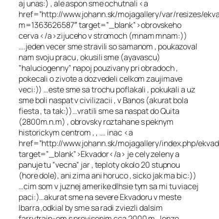
aj unas:) , ale aspon sme ochutnali <a
href=”http://www.johann.sk/mojagallery/var/resizes
m=1363626587″ target=”_blank”>obrovskeho
cerva </a>zijuceho v stromoch (mnam mnam:))
….jeden vecer sme stravili so samanom , poukazoval
nam svoju pracu , okusili sme (ayavascu)
”haluciogenny” napoj pouzivany pri obradoch ,
pokecali o zivote a dozvedeli celkom zaujimave
veci:)) …este sme sa trochu poflakali , pokukali a uz
sme boli naspat v civilizacii , v Banos (akurat bola
fiesta , ta tak:))…vratili sme sa naspat do Quita
(2800m.n.m) , obrovsky roztahane s peknym
historickym centrom , , …. inac <a
href=”http://www.johann.sk/mojagallery/index.php/ekvad
target=”_blank”>Ekvador</a> je cely zeleny a
panuje tu ”vecna” jar , teploty okolo 20 stupnou
(hore dole), ani zima ani horuco , sicko jak ma bic:))
…cim som v juznej amerike dlhsie tym sa mi tu viacej
paci:)…akurat sme na severe Ekvadoru v meste
Ibarra ,odkial by sme sa radi zviezli dalsim
farrytrain-om s previsenim cca 2000 m , lenze