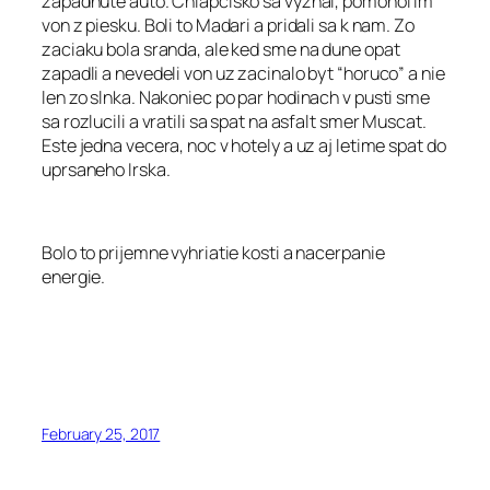
zapadnute auto. Chlapcisko sa vyznal, pomohol im
von z piesku. Boli to Madari a pridali sa k nam. Zo
zaciaku bola sranda, ale ked sme na dune opat
zapadli a nevedeli von uz zacinalo byt “horuco” a nie
len zo slnka. Nakoniec po par hodinach v pusti sme
sa rozlucili a vratili sa spat na asfalt smer Muscat.
Este jedna vecera, noc v hotely a uz aj letime spat do
uprsaneho Irska.
Bolo to prijemne vyhriatie kosti a nacerpanie
energie.
February 25, 2017