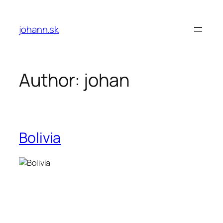
Skip
to
johann.sk
content
Author:
johan
Bolivia