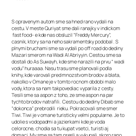
S opravenym autom sme sa hned rano vydali na
cestu. V meste Quriyat sme dali ranajky v indickom
fast food- e kde nas obsluzil “Freddy Mercury”,
casnik, ktory sa na neho sakramentsky podobal . S
plnymi bruchami sme sa vydali po off road do dediny
Mazari smerom na Wadi Al Abriyyin. Cestou sme sa
dostali do As Suwayh, kde sme narazili na prvu “ wadi
vodu” huraaaa. Nasu trasu sme planovali podla
knihy, kde varovali pred mnozstvom brodov a blata,
nakolko v Omane je v tomto rocnom obdobi malo
vody, ktora sa nam takpovediac vyparila z cesty.
Tesili sme sa aspon z toho, ze sme aspon na par
tychto brodov natrafili. Cestou do dediny Dibab sme
“dokonca” prebrodili rieku. Pokracovali sme smer
Tiwi. Tiwi je v omane turisticky velmi popularne. Je to
udolie s vodopadmi a jazierkami kde je voda
celorocne, chodia sa tu kupat vsetci, turisti aj
domaci. My sme sa tam presli a vykupali skoro rano