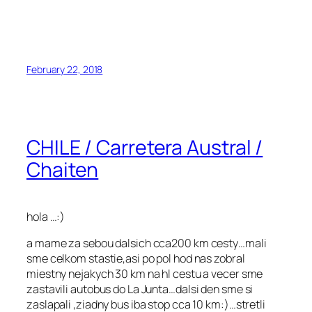
February 22, 2018
CHILE / Carretera Austral /
Chaiten
hola …:)
a mame za sebou dalsich cca200 km cesty…mali
sme celkom stastie,asi po pol hod nas zobral
miestny nejakych 30 km na hl cestu a vecer sme
zastavili autobus do La Junta…dalsi den sme si
zaslapali ,ziadny bus iba stop cca 10 km:)…stretli