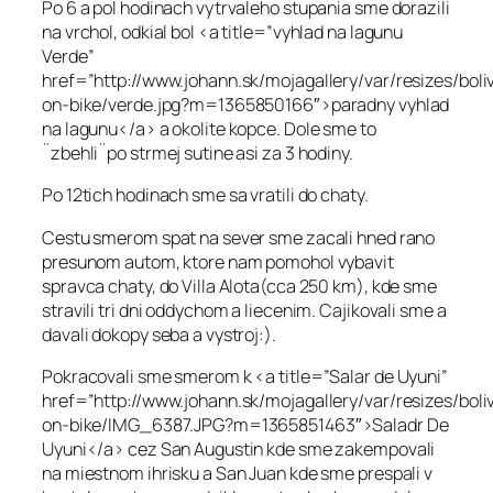
Po 6 a pol hodinach vytrvaleho stupania sme dorazili
na vrchol, odkial bol <a title=”vyhlad na lagunu
Verde”
href=”http://www.johann.sk/mojagallery/var/resizes/boli
on-bike/verde.jpg?m=1365850166″>paradny vyhlad
na lagunu</a> a okolite kopce. Dole sme to
¨zbehli¨po strmej sutine asi za 3 hodiny.
Po 12tich hodinach sme sa vratili do chaty.
Cestu smerom spat na sever sme zacali hned rano
presunom autom, ktore nam pomohol vybavit
spravca chaty, do Villa Alota(cca 250 km), kde sme
stravili tri dni oddychom a liecenim. Cajikovali sme a
davali dokopy seba a vystroj:).
Pokracovali sme smerom k <a title=”Salar de Uyuni”
href=”http://www.johann.sk/mojagallery/var/resizes/boli
on-bike/IMG_6387.JPG?m=1365851463″>Saladr De
Uyuni</a> cez San Augustin kde sme zakempovali
na miestnom ihrisku a San Juan kde sme prespali v