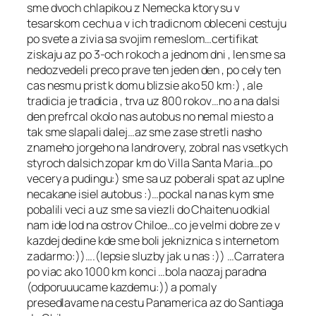
sme dvoch chlapikou z Nemecka ktory su v
tesarskom cechu a v ich tradicnom obleceni cestuju
po svete a zivia sa svojim remeslom…certifikat
ziskaju az po 3-och rokoch a jednom dni , len sme sa
nedozvedeli preco prave ten jeden den , po cely ten
cas nesmu prist k domu blizsie ako 50 km:) , ale
tradicia je tradicia , trva uz 800 rokov…no a na dalsi
den prefrcal okolo nas autobus no nemal miesto a
tak sme slapali dalej…az sme zase stretli nasho
znameho jorgeho na landrovery, zobral nas vsetkych
styroch dalsich zopar km do Villa Santa Maria…po
vecery a pudingu:) sme sa uz poberali spat az uplne
necakane isiel autobus :)…pockal na nas kym sme
pobalili veci a uz sme sa viezli do Chaitenu odkial
nam ide lod na ostrov Chiloe…co je velmi dobre ze v
kazdej dedine kde sme boli jekniznica s internetom
zadarmo:))….(lepsie sluzby jak u nas :)) …Carratera
po viac ako 1000 km konci …bola naozaj paradna
(odporuuucame kazdemu:)) a pomaly
presedlavame na cestu Panamerica az do Santiaga