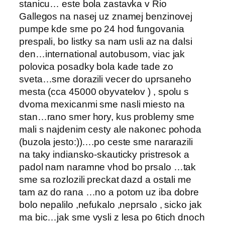
stanicu… este bola zastavka v Rio
Gallegos na nasej uz znamej benzinovej
pumpe kde sme po 24 hod fungovania
prespali, bo listky sa nam usli az na dalsi
den…international autobusom, viac jak
polovica posadky bola kade tade zo
sveta…sme dorazili vecer do uprsaneho
mesta (cca 45000 obyvatelov ) , spolu s
dvoma mexicanmi sme nasli miesto na
stan…rano smer hory, kus problemy sme
mali s najdenim cesty ale nakonec pohoda
(buzola jesto:))….po ceste sme nararazili
na taky indiansko-skauticky pristresok a
padol nam naramne vhod bo prsalo …tak
sme sa rozlozili preckat dazd a ostali me
tam az do rana …no a potom uz iba dobre
bolo nepalilo ,nefukalo ,neprsalo , sicko jak
ma bic…jak sme vysli z lesa po 6tich dnoch