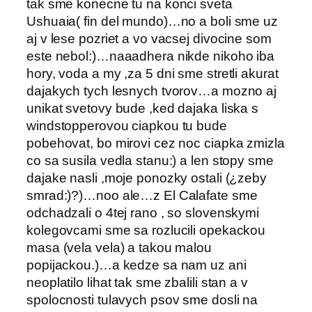
tak sme konecne tu na konci sveta
Ushuaia( fin del mundo)…no a boli sme uz
aj v lese pozriet a vo vacsej divocine som
este nebol:)…naaadhera nikde nikoho iba
hory, voda a my ,za 5 dni sme stretli akurat
dajakych tych lesnych tvorov…a mozno aj
unikat svetovy bude ,ked dajaka liska s
windstopperovou ciapkou tu bude
pobehovat, bo mirovi cez noc ciapka zmizla
co sa susila vedla stanu:) a len stopy sme
dajake nasli ,moje ponozky ostali (¿zeby
smrad:)?)…noo ale…z El Calafate sme
odchadzali o 4tej rano , so slovenskymi
kolegovcami sme sa rozlucili opekackou
masa (vela vela) a takou malou
popijackou.)…a kedze sa nam uz ani
neoplatilo lihat tak sme zbalili stan a v
spolocnosti tulavych psov sme dosli na