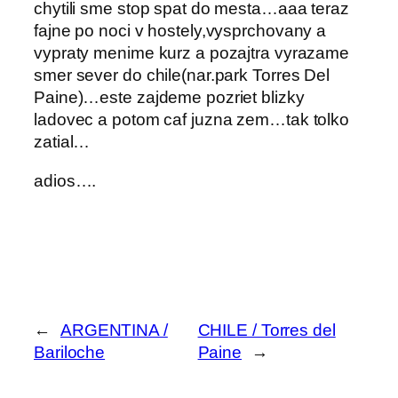
chytili sme stop spat do mesta…aaa teraz
fajne po noci v hostely,vysprchovany a
vypraty menime kurz a pozajtra vyrazame
smer sever do chile(nar.park Torres Del
Paine)…este zajdeme pozriet blizky
ladovec a potom caf juzna zem…tak tolko
zatial…
adios….
←
ARGENTINA /
CHILE / Torres del
Bariloche
Paine
→