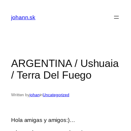
Skip
to
johann.sk
content
ARGENTINA / Ushuaia
/ Terra Del Fuego
Written by
johan
in
Uncategorized
Hola amigas y amigos:)…